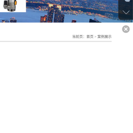
当前页：
首页
>
案例展示