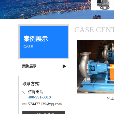
CASE CEN
案例展示
CASE
▶
案例展示
联系方式：
咨询电话：
400-991-3018
化
574477139@qq.com