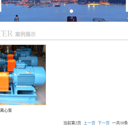
TER
案例展示
工离心泵
当前第2页
上一页
下一页
一共10条