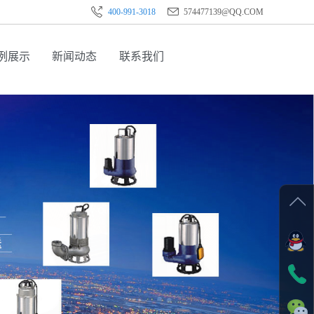
400-991-3018
574477139@QQ.COM
例展示
新闻动态
联系我们
▼
▼
▼